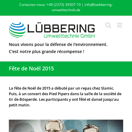
Skip
Contactez-nous: +49 (2373) 39307-10 | info@luebbering-
to
umwelttechnik.de
content
Nous vivons pour la défense de l'environnement.
C'est notre plus grande récompense !
Fête de Noël 2015
La fête de Noël de 2015 a débuté par un repas chez Slamic.
Puis, à un concert des Pied Pipers dans la salle de la société de
tir de Bösperde. Les participants y ont fêté et dansé jusqu’au
petit matin.