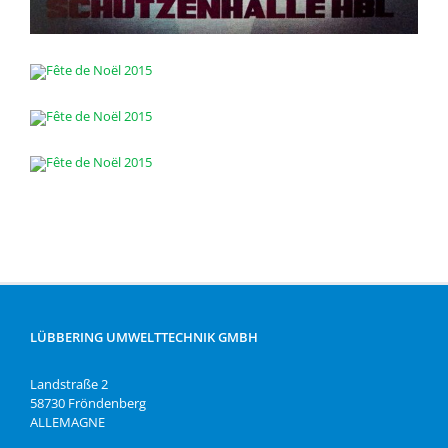
LÜBBERING UMWELTTECHNIK GMBH
Landstraße 2
58730 Fröndenberg
ALLEMAGNE