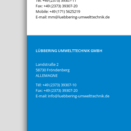
Tél: +49 (2373) 39307-11
Fax: +49 (2373) 39307-20
Mobile: +49 (171) 5625219
E-mail: mm@luebbering-umwelttechnik.de
LÜBBERING UMWELTTECHNIK GMBH
Landstraße 2
58730 Fröndenberg
ALLEMAGNE
Tél: +49 (2373) 39307-10
Fax: +49 (2373) 39307-20
E-mail: info@luebbering-umwelttechnik.de