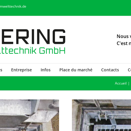
umwelttechnik.de
Nous v
C'est 
s
Entreprise
Infos
Place du marché
Contacts
C
Accueil