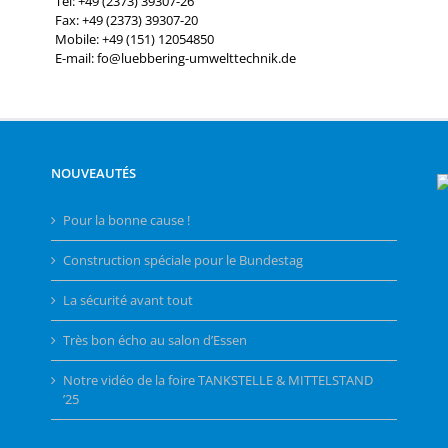
Tél: +49 (2373) 39307-26
Fax: +49 (2373) 39307-20
Mobile: +49 (151) 12054850
E-mail: fo@luebbering-umwelttechnik.de
NOUVEAUTÉS
Pour la bonne cause !
Construction spéciale pour le Bundestag
La sécurité avant tout
Très bon écho au salon d’Essen
Notre vidéo de la foire TANKSTELLE & MITTELSTAND
’25