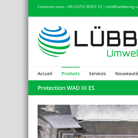
Skip
Contactez-nous: +49 (2373) 39307-10 | info@luebbering-
to
content
Accueil
Produits
Services
Nouveauté
Protection WAD III ES