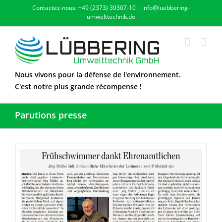
Skip
Contactez-nous: +49 (2373) 39307-10 | info@luebbering-
to
umwelttechnik.de
content
Nous vivons pour la défense de l'environnement.
C'est notre plus grande récompense !
Parutions presse