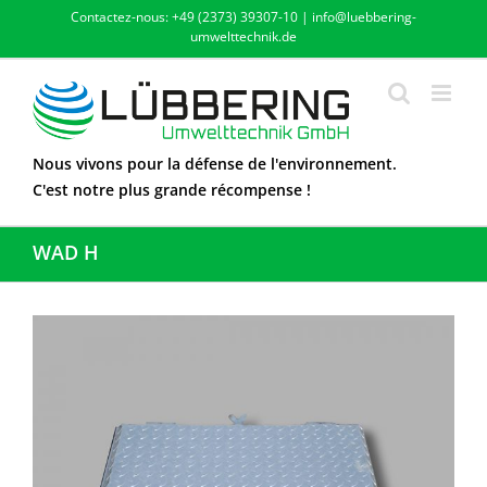
Skip
Contactez-nous: +49 (2373) 39307-10 | info@luebbering-
to
umwelttechnik.de
content
Nous vivons pour la défense de l'environnement.
C'est notre plus grande récompense !
WAD H