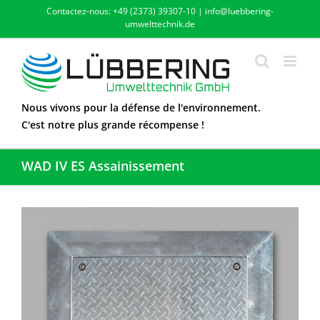
Skip
Contactez-nous: +49 (2373) 39307-10 | info@luebbering-
to
umwelttechnik.de
content
Nous vivons pour la défense de l'environnement.
C'est notre plus grande récompense !
WAD IV ES Assainissement