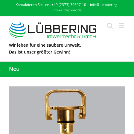
Zum
Kontaktieren Sie uns: +49 (2373) 39307-10 | info@luebbering-
Inhalt
umwelttechnik.de
springen
Wir leben für eine saubere Umwelt.
Das ist unser größter Gewinn!
Neu