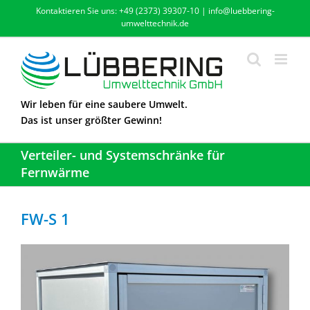
Zum
Kontaktieren Sie uns: +49 (2373) 39307-10 | info@luebbering-
Inhalt
umwelttechnik.de
springen
Wir leben für eine saubere Umwelt.
Das ist unser größter Gewinn!
Verteiler- und Systemschränke für
Fernwärme
FW-S 1