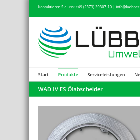
Zum
Kontaktieren Sie uns: +49 (2373) 39307-10 | info@luebbe
Inhalt
springen
Start
Produkte
Serviceleistungen
N
WAD IV ES Ölabscheider