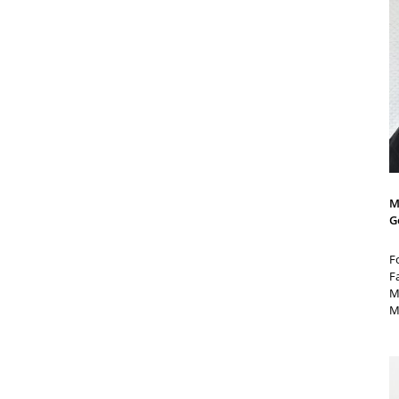
M
G
F
F
M
M