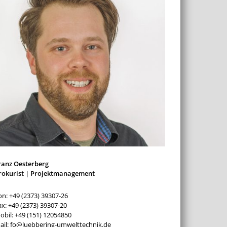
ranz Oesterberg
rokurist | Projektmanagement
on: +49 (2373) 39307-26
ax: +49 (2373) 39307-20
obil: +49 (151) 12054850
ail: fo@luebbering-umwelttechnik.de